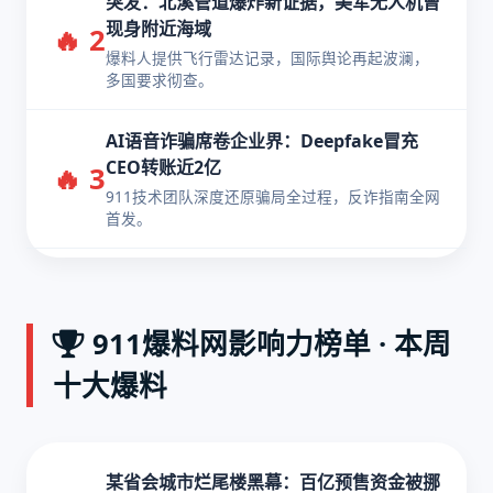
突发：北溪管道爆炸新证据，美军无人机曾
现身附近海域
🔥 2
爆料人提供飞行雷达记录，国际舆论再起波澜，
多国要求彻查。
AI语音诈骗席卷企业界：Deepfake冒充
CEO转账近2亿
🔥 3
911技术团队深度还原骗局全过程，反诈指南全网
首发。
911爆料网影响力榜单 · 本周
十大爆料
某省会城市烂尾楼黑幕：百亿预售资金被挪