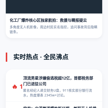
化工厂爆炸核心区独家航拍：救援与瞒报疑云
多角度无人机影像，周边村民实名指控，追问事故背后隐瞒
链条。
实时热点 · 全民沸点
顶流男星涉嫌偷逃税超12亿，首都税务部
门已进驻公司
🔥 1
匿名经纪人递交财务U盘，911核实部分银行流
水，热度爆表 2345w+讨论。