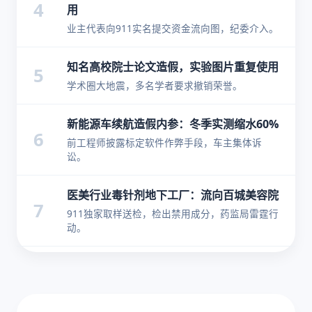
4
用
业主代表向911实名提交资金流向图，纪委介入。
知名高校院士论文造假，实验图片重复使用
5
学术圈大地震，多名学者要求撤销荣誉。
新能源车续航造假内参：冬季实测缩水60%
6
前工程师披露标定软件作弊手段，车主集体诉
讼。
医美行业毒针剂地下工厂：流向百城美容院
7
911独家取样送检，检出禁用成分，药监局雷霆行
动。